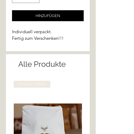
HINZUFÜGEN
Individuell verpackt.
Fertig zum Verschenken!!!
Alle Produkte
Limited Edition
Limited Edition