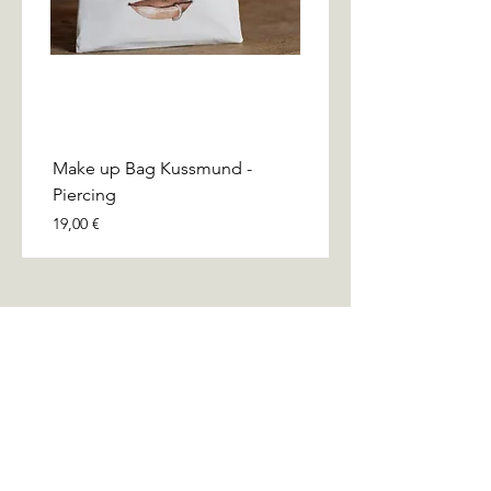
Make up Bag Kussmund -
Make up Bag Kussmund
Piercing
Glitzerlippe
Preis
Preis
19,00 €
19,00 €