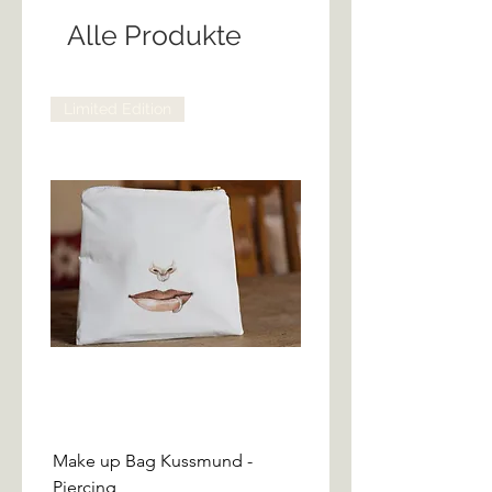
Alle Produkte
Limited Edition
Limited Edition
Make up Bag Kussmund -
Make up Bag Kussmund
Piercing
Glitzerlippe